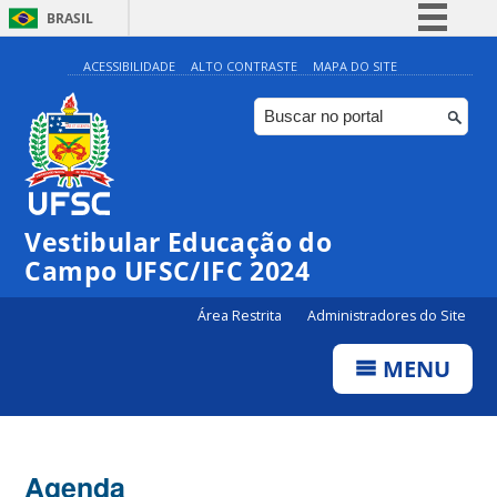
BRASIL
Simplifique!
ACESSIBILIDADE
ALTO CONTRASTE
MAPA DO SITE
Comunica BR
Participe
Acesso à informação
Legislação
Vestibular Educação do
Canais
Campo UFSC/IFC 2024
Área Restrita
Administradores do Site
MENU
Agenda