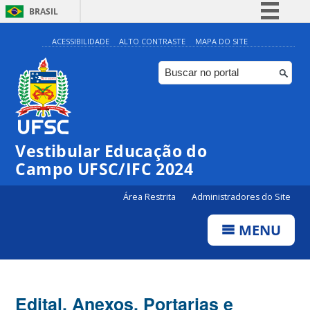
BRASIL
Simplifique!
ACESSIBILIDADE
ALTO CONTRASTE
MAPA DO SITE
Comunica BR
Participe
Acesso à informação
Legislação
Vestibular Educação do
Canais
Campo UFSC/IFC 2024
Área Restrita
Administradores do Site
MENU
Edital, Anexos, Portarias e