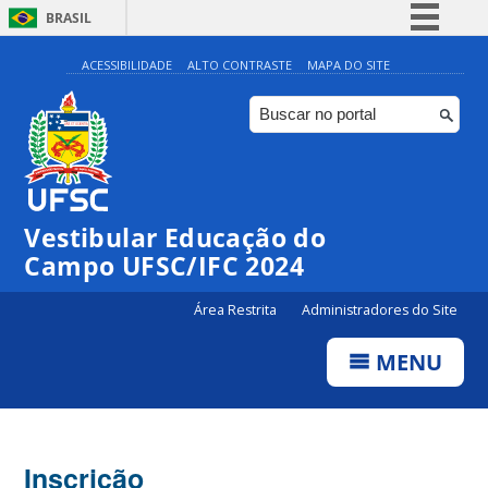
BRASIL
Simplifique!
ACESSIBILIDADE
ALTO CONTRASTE
MAPA DO SITE
Comunica BR
Participe
Acesso à informação
Legislação
Vestibular Educação do
Canais
Campo UFSC/IFC 2024
Área Restrita
Administradores do Site
MENU
Inscrição